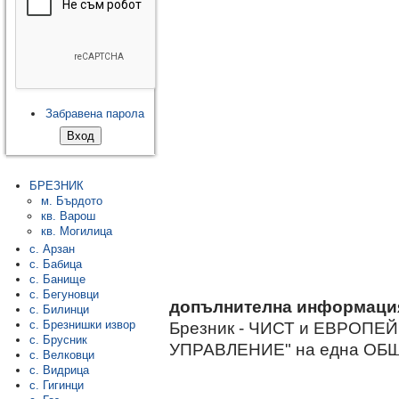
Забравена парола
БРЕЗНИК
м. Бърдото
кв. Варош
кв. Могилица
с. Арзан
с. Бабица
с. Банище
с. Бегуновци
допълнителна информаци
с. Билинци
Брезник - ЧИСТ и ЕВРОПЕЙ
с. Брезнишки извор
с. Брусник
УПРАВЛЕНИЕ" на една ОБЩИН
с. Велковци
с. Видрица
с. Гигинци