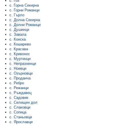
с. Гоз
с. Горна Секирна
с. Горни Романци
с. Гърло
с. Долна Секирна
с. Долни Романци
с. Душинци
с. Завала
с. Конска
с. Кошарево
с. Красава
с. Кривонос
с. Муртинци
с. Непразненци
с. Ноевци
с. Озърновци
с. Проданча
с. Ребро
с. Режанци
с. Ръждавец
с. Садовик
с. Селищен дол
с. Слаковци
с. Сопица
с. Станьовци
с. Ярославци