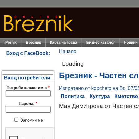
iPernik
Брезник
Карта на града
Бизнес каталог
Новини
Начало
Вход с FaceBook:
Loading
Брезник - Частен с
Вход потребители
Потребителско име:
*
Изпратено от kopcheto на Вт., 07/0
Политика
Култура
Кметство
Парола:
*
Мая Димитрова от Частен сл
Запомни ме