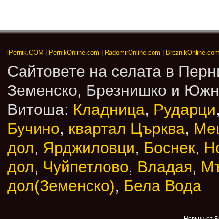
iPernik.COM
|
PernikOnline.com
|
RadomirOnline.com
|
BreznikOnline.co
Сайтовете на селата в Перн
Земенско, Брезнишко и Юж
Витоша:
Кладница
,
Рударци
Бучино
,
квартал Църква
,
Ме
дол
,
Ярджиловци
,
Боснек
,
Н
дол
,
Чуйпетлово
,
Владая
,
М
дол(Земенско)
,
Бела Вода
Новини от Б