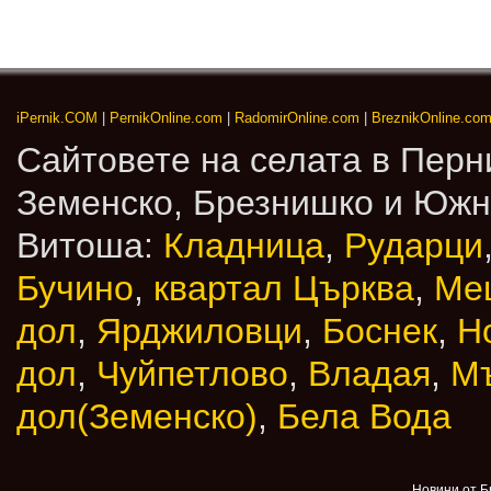
iPernik.COM
|
PernikOnline.com
|
RadomirOnline.com
|
BreznikOnline.co
Сайтовете на селата в Перн
Земенско, Брезнишко и Юж
Витоша:
Кладница
,
Рударци
Бучино
,
квартал Църква
,
Ме
дол
,
Ярджиловци
,
Боснек
,
Н
дол
,
Чуйпетлово
,
Владая
,
М
дол(Земенско)
,
Бела Вода
Новини от Б