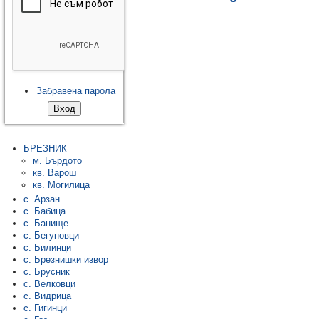
Забравена парола
БРЕЗНИК
м. Бърдото
кв. Варош
кв. Могилица
с. Арзан
с. Бабица
с. Банище
с. Бегуновци
с. Билинци
с. Брезнишки извор
с. Брусник
с. Велковци
с. Видрица
с. Гигинци