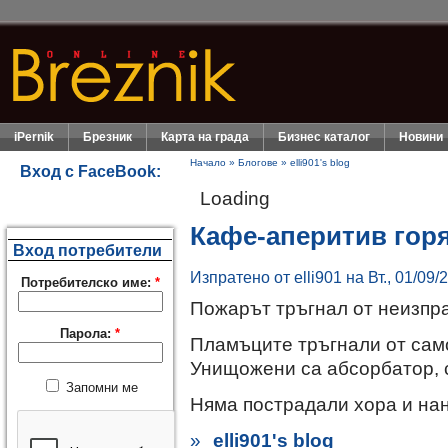
iPernik
Брезник
Карта на града
Бизнес каталог
Новини
Начало
»
Блогове
»
elli901's blog
Вход с FaceBook:
Loading
Кафе-аперитив горя
Вход потребители
Изпратено от elli901 на Вт., 01/09/
Потребителско име:
*
Пожарът тръгнал от неизпра
Парола:
*
Пламъците тръгнали от сам
Унищожени са абсорбатор, 
Запомни ме
Няма пострадали хора и на
»
elli901's blog