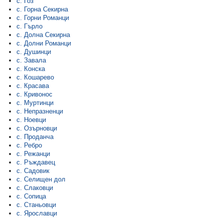
с. Гоз
с. Горна Секирна
с. Горни Романци
с. Гърло
с. Долна Секирна
с. Долни Романци
с. Душинци
с. Завала
с. Конска
с. Кошарево
с. Красава
с. Кривонос
с. Муртинци
с. Непразненци
с. Ноевци
с. Озърновци
с. Проданча
с. Ребро
с. Режанци
с. Ръждавец
с. Садовик
с. Селищен дол
с. Слаковци
с. Сопица
с. Станьовци
с. Ярославци