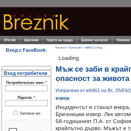
iPernik
Брезник
Карта на града
Бизнес каталог
Новини
Начало
»
Блогове
»
elli901's blog
Вход с FaceBook:
Loading
Мъж се заби в край
Вход потребители
опасност за живота
Потребителско име:
*
Изпратено от elli901 на Вт., 05/03/
Парола:
*
извор
Инцидентът е станал вчера, о
Брезнишки извор. Лек авто
Запомни ме
58-годишният П.А. от София
крайпътно дърво. Мъжът е т