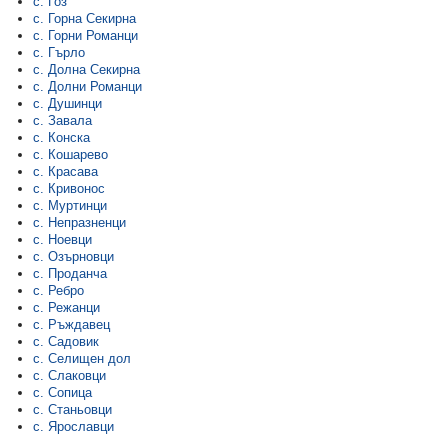
с. Гоз
с. Горна Секирна
с. Горни Романци
с. Гърло
с. Долна Секирна
с. Долни Романци
с. Душинци
с. Завала
с. Конска
с. Кошарево
с. Красава
с. Кривонос
с. Муртинци
с. Непразненци
с. Ноевци
с. Озърновци
с. Проданча
с. Ребро
с. Режанци
с. Ръждавец
с. Садовик
с. Селищен дол
с. Слаковци
с. Сопица
с. Станьовци
с. Ярославци