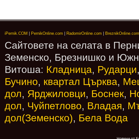
iPernik.COM
|
PernikOnline.com
|
RadomirOnline.com
|
BreznikOnline.co
Сайтовете на селата в Перн
Земенско, Брезнишко и Юж
Витоша:
Кладница
,
Рударци
Бучино
,
квартал Църква
,
Ме
дол
,
Ярджиловци
,
Боснек
,
Н
дол
,
Чуйпетлово
,
Владая
,
М
дол(Земенско)
,
Бела Вода
Новини от Б