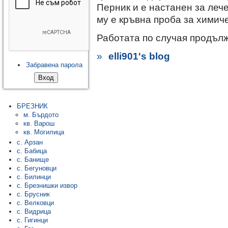
Перник и е настанен за леч
му е кръвна проба за химич
Работата по случая продъл
»
elli901's blog
Забравена парола
БРЕЗНИК
м. Бърдото
кв. Варош
кв. Могилица
с. Арзан
с. Бабица
с. Банище
с. Бегуновци
с. Билинци
с. Брезнишки извор
с. Брусник
с. Велковци
с. Видрица
с. Гигинци