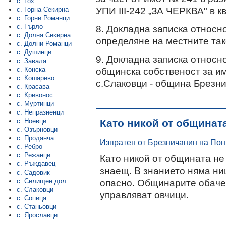
с. Гоз
УПИ ІІІ-242 „ЗА ЧЕРКВА" в к
с. Горна Секирна
с. Горни Романци
с. Гърло
8. Докладна записка относн
с. Долна Секирна
определяне на местните так
с. Долни Романци
с. Душинци
9. Докладна записка относн
с. Завала
общинска собственост за им
с. Конска
с. Кошарево
с.Слаковци - община Брезни
с. Красава
с. Кривонос
с. Муртинци
с. Непразненци
Като никой от общинат
с. Ноевци
с. Озърновци
с. Проданча
Изпратен от Брезничанин на Пон.,
с. Ребро
с. Режанци
Като никой от общината не
с. Ръждавец
знаещ. В знанието няма ни
с. Садовик
опасно. Общинарите обаче 
с. Селищен дол
с. Слаковци
управляват овчици.
с. Сопица
с. Станьовци
с. Ярославци