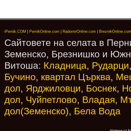
iPernik.COM
|
PernikOnline.com
|
RadomirOnline.com
|
BreznikOnline.co
Сайтовете на селата в Перн
Земенско, Брезнишко и Юж
Витоша:
Кладница
,
Рударци
Бучино
,
квартал Църква
,
Ме
дол
,
Ярджиловци
,
Боснек
,
Н
дол
,
Чуйпетлово
,
Владая
,
М
дол(Земенско)
,
Бела Вода
Новини от Б