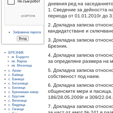
дневния ред на заседанието
1. Сведение за дейността н
периода от 01.01.2010г до 3
2. Докладна записка относн
кандидатстване и сключване
Забравена парола
3. Докладна записка относн
Брезник.
БРЕЗНИК
4. Докладна записка относ
м. Бърдото
за определяне размера на 
кв. Варош
кв. Могилица
5. Докладна записка относн
с. Арзан
с. Бабица
собственост под наем.
с. Банище
с. Бегуновци
6. Докладна записка относн
с. Билинци
общинските мери и пасища
с. Брезнишки извор
186/28.05.2009г и 309/22.04
с. Брусник
с. Велковци
с. Видрица
7. Докладна записка относн
с. Гигинци
за част от имот № 241 в раз