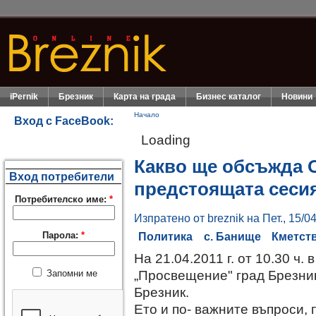
iPernik
Брезник
Карта на града
Бизнес каталог
Новини
Начало
Вход с FaceBook:
Loading
Какво ще обсъжда 
Вход потребители
предстоящата сеси
Потребителско име:
*
Изпратено от breznik на Пет., 15/04
Парола:
*
Политика
с. Банище
Кметст
На 21.04.2011 г. от 10.30 ч.
„Просвещение" град Брезни
Запомни ме
Брезник.
Ето и по- важните въпроси,